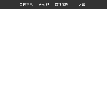
口碑家电
创物智
口碑亲选
小i之家